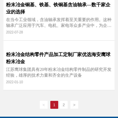
粉末冶金铜基、铁基、铁铜基含油轴承—数千家企
业的选择
在当今工业领域，含油轴承发挥着至关重要的作用。这种
轴承广泛应用于汽车、电机、家电等众多产业中，为企业
带来高效、稳定的性能。在众多轴承制造商中，粉末冶金
2022-07-28
技术因其独特的优势而备受关注。
粉末冶金结构零件产品加工定制厂家优选海安鹰球
粉末冶金
江苏鹰球集团具有20年粉末冶金结构零件制品的研究开发
经验，雄厚的技术力量和齐全的生产设备
2022-01-10
<
1
2
>