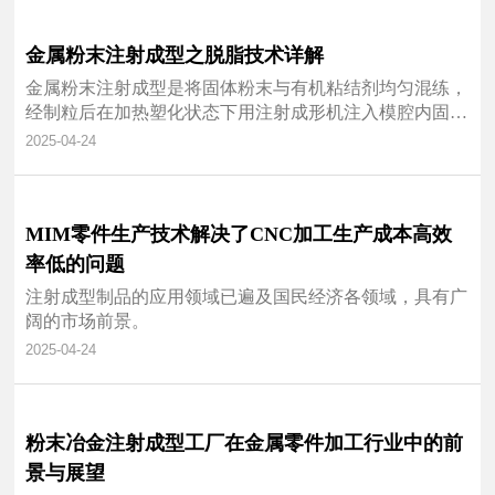
金属粉末注射成型之脱脂技术详解
金属粉末注射成型是将固体粉末与有机粘结剂均匀混练，
经制粒后在加热塑化状态下用注射成形机注入模腔内固化
成形，然后用化学或热分解的方法将成形坯中的粘结剂脱
2025-04-24
除，最后经烧结致密化得到最终产品。
MIM零件生产技术解决了CNC加工生产成本高效
率低的问题
注射成型制品的应用领域已遍及国民经济各领域，具有广
阔的市场前景。
2025-04-24
粉末冶金注射成型工厂在金属零件加工行业中的前
景与展望