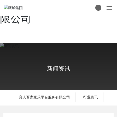
真人百家家乐平台服务有
限公司
真人百家家乐平台服务有限公司
关于鹰球
真人百家家乐平台服务有限公司
行业应用
新闻资讯
新闻资讯
创新研发
真人百家家乐平台服务有限公司
行业资讯
联系我们