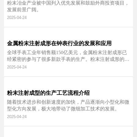
粉末冶金产业被中国列入优先发展和鼓励外商投资项目，
发展前景广阔。
2025-04-24
金属粉末注射成形在钟表行业的发展和应用
全球手表工业年销售额150亿美元，金属粉末注射成形已
经紧密的参与了很多新款手表的生产。粉末注射成形的表
链、表扣和表座在全球范围内都有生产。
2025-04-24
粉末注射成型的生产工艺流程介绍
随着技术进步和创新速度的加快，产品逐渐向小型化和微
型化方向发展，极大地带动了微细加工技术的发展。
2025-04-24