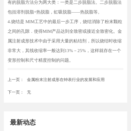
有的脱脂方法分为两大类：一类是二步脱脂法。二步脱脂法
包括溶剂脱脂+热脱脂，虹吸脱脂——热脱脂等。
4.烧结是 MIM工艺中的最后一步工序，烧结消除了粉末颗粒
之间的孔隙．使得MIM产品达到全致密或接近全致密化。金
属注射成形技术中由于采用大量的粘结剂，所以烧结时收缩
非常大，其线收缩率一般达到13%－25%，这样就存在一个
变形控制和尺寸精度控制的问题。
上一页：
金属粉末注射成形在钟表行业的发展和应用
下一页：
无
最新动态