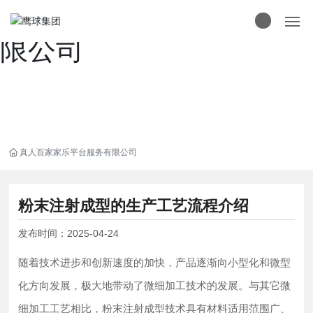
真人百家家乐平台服务有
限公司
真人百家家乐平台服务有限公司
关于鹰球
真人百家家乐平台服务有限公司
真人百家家乐平台服务有限公司
行业应用
粉末注射成型的生产工艺流程介绍
新闻资讯
2025-04-24
发布时间：
创新研发
随着技术进步和创新速度的加快，产品逐渐向小型化和微型
联系我们
化方向发展，极大地带动了微细加工技术的发展。与其它微
细加工工艺相比，粉末注射成型技术具有材料适用范围广、