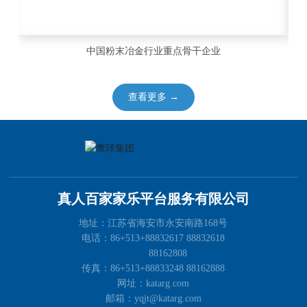
中国粉末冶金行业重点骨干企业
查看更多 →
真人百家家乐平台服务有限公司
地址：江苏省海安市永安南路168号
电话：
86+513+88832617
88832618
88162808
传真：86+513+88833248 88162888
网址：
katarg.com
邮箱：
yqjt@katarg.com