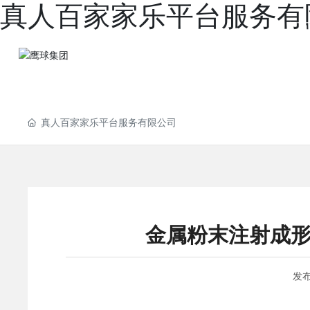
真人百家家乐平台服务有
真人百
务有限
真人百家家乐平台服务有限公司
金属粉末注射成
发