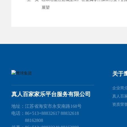
展望
关于
企业简
真人百家家乐平台服务有限公司
真人百
有限公
资质荣
地址：江苏省海安市永安南路168号
电话：
86+513+88832617
88832618
88162808