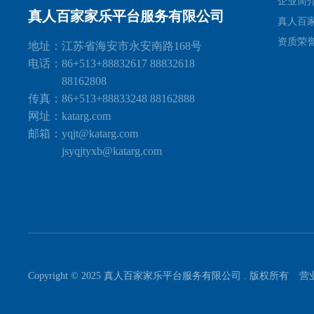
企业简
真人百家家乐平台服务有限公司
真人百
有限公
资质荣
地址：江苏省海安市永安南路168号
电话：
86+513+88832617
88832618
88162808
传真：86+513+88833248 88162888
网址：
katarg.com
邮箱：
yqjt@katarg.com
jsyqjtyxb@katarg.com
Copyright © 2025 真人百家家乐平台服务有限公司 . 版权所有
营