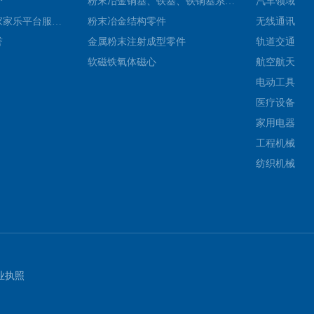
介
粉末冶金铜基、铁基、铁铜基系列
汽车领域
含油轴承
家家乐平台服务
粉末冶金结构零件
无线通讯
司
誉
金属粉末注射成型零件
轨道交通
软磁铁氧体磁心
航空航天
电动工具
医疗设备
家用电器
工程机械
纺织机械
业执照