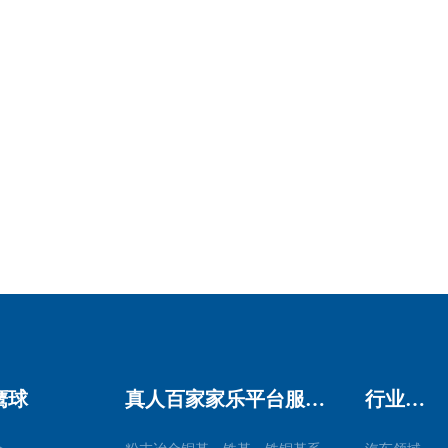
鹰球
真人百家家乐平台服务
行业应
有限公司
用