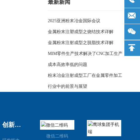
最新新闻
2025亚洲粉末冶金国际会议
金属粉末注塑成型之烧结技术详解
金属粉末注射成型之脱脂技术详解
MIM零件生产技术解决了CNC加工生产
成本高效率低的问题
粉末冶金注射成型工厂在金属零件加工
行业中的前景与展望
创新研
发
微信二维码