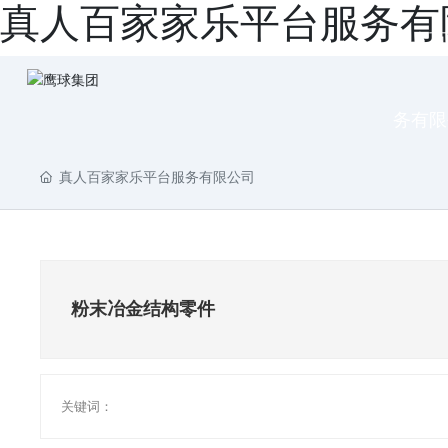
真人百家家乐平台服务有
真人百
务有限
真人百家家乐平台服务有限公司
粉末冶金结构零件
关键词：