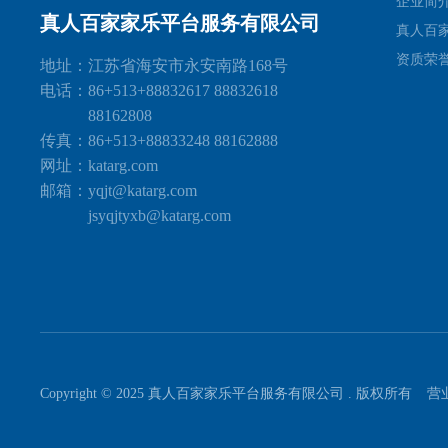
企业简
真人百家家乐平台服务有限公司
真人百
有限公
资质荣
地址：江苏省海安市永安南路168号
电话：
86+513+88832617
88832618
88162808
传真：86+513+88833248 88162888
网址：
katarg.com
邮箱：
yqjt@katarg.com
jsyqjtyxb@katarg.com
Copyright © 2025 真人百家家乐平台服务有限公司 . 版权所有
营