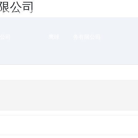
限公司
家家乐平台服
关于
真人百家家乐平台服
公司
鹰球
务有限公司