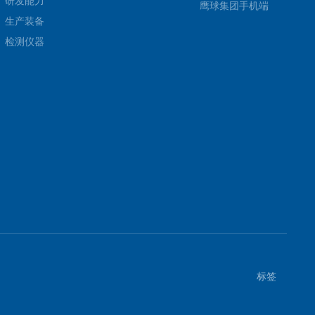
研发能力
鹰球集团手机端
生产装备
检测仪器
标签