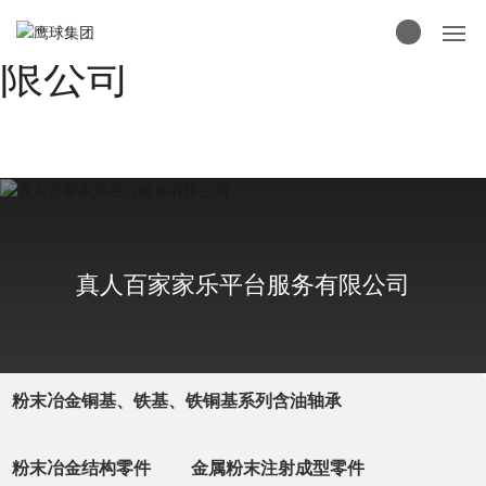
真人百家家乐平台服务有
限公司
真人百家家乐平台服务有限公司
关于鹰球
真人百家家乐平台服务有限公司
行业应用
真人百家家乐平台服务有限公司
新闻资讯
创新研发
粉末冶金铜基、铁基、铁铜基系列含油轴承
联系我们
粉末冶金结构零件
金属粉末注射成型零件